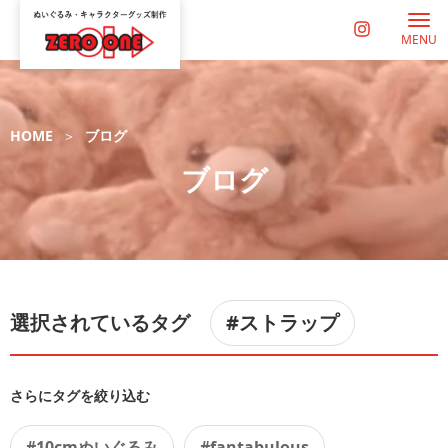
MENU
HOME
ブログ
ブログ
選択されているタグ
#ストラップ
さらにタグを絞り込む
#10cmぬいぐるみ
#fantabulous