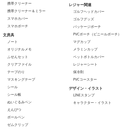
携帯クリーナー
レジャー関連
携帯クリーナー＆ミラー
ゴルフヘッドカバー
スマホカバー
ゴルフグッズ
スマホポーチ
パッケージポーチ
PVCポーチ（ビニールポーチ）
文房具
ノート
マグカップ
オリジナルメモ
メラミンカップ
ふせんセット
ペットボトルカバー
クリアファイル
レジャーシート
テープのり
保冷剤
マスキングテープ
PVCコースター
シール
デザイン・イラスト
シール帳
LINEスタンプ
ぬいぐるみペン
キャラクター・イラスト
えんぴつ
ボールペン
ゼムクリップ