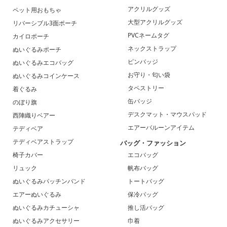
アクリルグッズ
ペット用おもちゃ
大型アクリルグッズ
リバーシブル3面ポーチ
PVCネームタグ
カイロポーチ
ネックストラップ
ぬいぐるみポーチ
ピンバッジ
ぬいぐるみエコバッグ
お守り・匂い袋
ぬいぐるみコインケース
タペストリー
着ぐるみ
缶バッジ
のぼり旗
デスクマット・マウスパッド
西陣織りベアー
エアーバルーンアイテム
テディベア
テディベアストラップ
バッグ・ファッション
椅子カバー
エコバッグ
リュック
帆布バッグ
ぬいぐるみパッチンバンド
トートバッグ
エアーぬいぐるみ
保冷バッグ
ぬいぐるみカチューシャ
推し活バッグ
ぬいぐるみアクセサリー
巾着