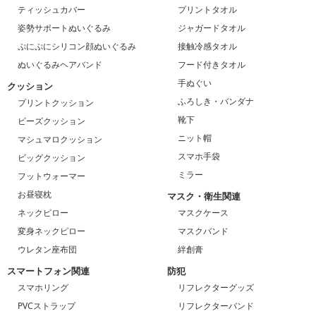
ティッシュカバー
プリントタオル
姿勢サポートぬいぐるみ
ジャガードタオル
ぷにぷにシリコン顔ぬいぐるみ
接触冷感タオル
ぬいぐるみヘアバンド
フード付きタオル
手ぬぐい
クッション
ふろしき・バンダナ
プリントクッション
靴下
ビーズクッション
ニット帽
マシュマロクッション
スマホ手袋
ビッグクッション
ミラー
フットウォーマー
お昼寝枕
マスク・衛生関連
ネックピロー
マスクケース
変身ネックピロー
マスクバンド
ウレタン座布団
絆創膏
スマートフォン関連
防犯
スマホリング
リフレクターグッズ
PVCストラップ
リフレクターバンド