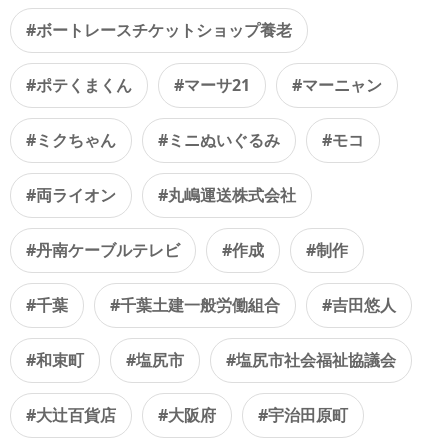
#ボートレースチケットショップ養老
#ポテくまくん
#マーサ21
#マーニャン
#ミクちゃん
#ミニぬいぐるみ
#モコ
#両ライオン
#丸嶋運送株式会社
#丹南ケーブルテレビ
#作成
#制作
#千葉
#千葉土建一般労働組合
#吉田悠人
#和束町
#塩尻市
#塩尻市社会福祉協議会
#大辻百貨店
#大阪府
#宇治田原町