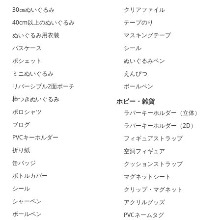
30㎝ぬいぐるみ
クリアファイル
40cm以上のぬいぐるみ
テープのり
ぬいぐるみ用衣装
マスキングテープ
パスケース
シール
ポシェット
ぬいぐるみペン
ミニぬいぐるみ
えんぴつ
リバーシブル2面ポーチ
ボールペン
棒つきぬいぐるみ
ホビー・雑貨
ポロシャツ
ラバーキーホルダー（立体）
ブログ
ラバーキーホルダー（2D）
PVCキーホルダー
フィギュアストラップ
折り紙
空洞フィギュア
缶バッジ
クッションストラップ
ボトルカバー
マグネットシート
シール
クリップ・マグネット
シャーペン
アクリルグッズ
ボールペン
PVCネームタグ