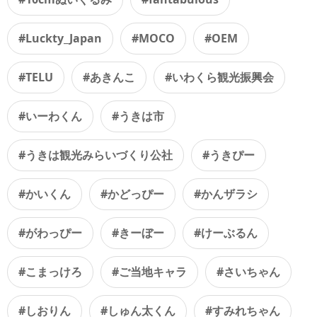
#Luckty_Japan
#MOCO
#OEM
#TELU
#あきんこ
#いわくら観光振興会
#いーわくん
#うきは市
#うきは観光みらいづくり公社
#うきぴー
#かいくん
#かどっぴー
#かんザラシ
#がわっぴー
#きーぼー
#けーぶるん
#こまっけろ
#ご当地キャラ
#さいちゃん
#しおりん
#しゅん太くん
#すみれちゃん