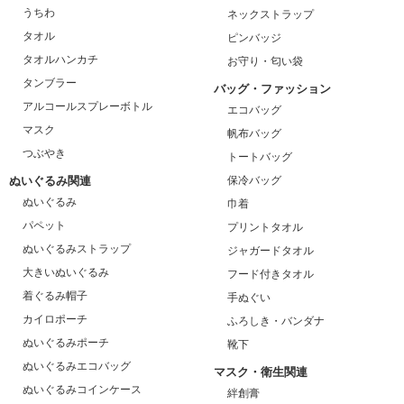
うちわ
ネックストラップ
タオル
ピンバッジ
タオルハンカチ
お守り・匂い袋
タンブラー
バッグ・ファッション
アルコールスプレーボトル
エコバッグ
マスク
帆布バッグ
つぶやき
トートバッグ
ぬいぐるみ関連
保冷バッグ
ぬいぐるみ
巾着
パペット
プリントタオル
ぬいぐるみストラップ
ジャガードタオル
大きいぬいぐるみ
フード付きタオル
着ぐるみ帽子
手ぬぐい
カイロポーチ
ふろしき・バンダナ
ぬいぐるみポーチ
靴下
ぬいぐるみエコバッグ
マスク・衛生関連
ぬいぐるみコインケース
絆創膏